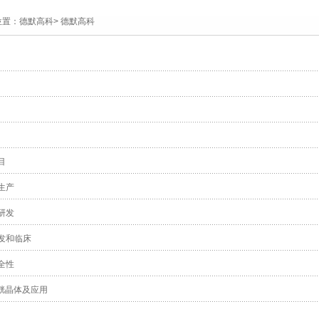
位置：
德默高科
>
德默高科
目
生产
研发
发和临床
全性
谷胱晶体及应用