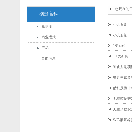
您现在的
德默高科
小儿贴剂
轮播图
小儿贴剂
商业模式
1类新药
产品
1.1类新药
页面信息
透皮贴剂项
贴剂中试及
贴剂及微针
儿童药物研
儿童药物安
S-乙酰基